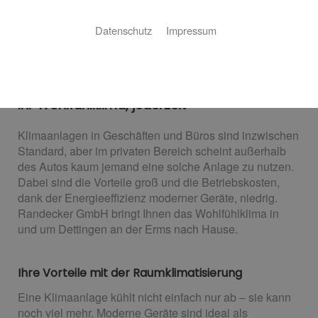
Datenschutz
Impressum
Raumklimatisierung
Ihr Wohlfühlklima, jederzeit
Klimaanlagen in Geschäften und Büros sind inzwischen
Standard, aber im privaten Bereich scheint außerhalb
des Autos kaum jemand eine solche Anlage zu nutzen.
Dabei sind die Vorteile groß und die Betriebskosten,
dank der Energieeffizienz moderner Geräte, niedrig.
Randecker GmbH bringt Ihnen das Wohlfühlklima in
und um Dettingen an der Erms nach Hause.
Ihre Vorteile mit der Raumklimatisierung
Eine Klimaanlage kühlt nicht einfach nur ab – sie kann
noch viel mehr. Moderne Geräte sind ideal als