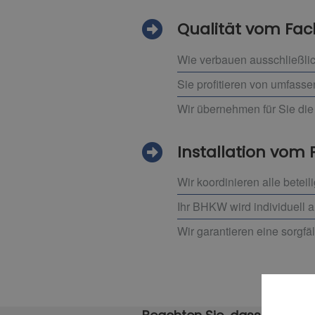
Qualität vom F
Wie verbauen ausschließlic
Sie profitieren von umfass
Wir übernehmen für Sie die 
Installation vom 
Wir koordinieren alle beteil
Ihr BHKW wird individuell 
Wir garantieren eine sorgfä