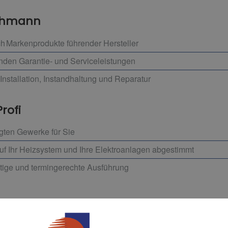
achmann
h Markenprodukte führender Hersteller
enden Garantie- und Serviceleistungen
Installation, Instandhaltung und Reparatur
Profi
igten Gewerke für Sie
auf Ihr Heizsystem und Ihre Elektroanlagen abgestimmt
ltige und termingerechte Ausführung