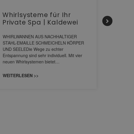
Whirlsysteme für Ihr
Gesta
Private Spa | Kaldewei
alltä
HANS
WHIRLWANNEN AUS NACHHALTIGER
STAHL-EMAILLE SCHMEICHELN KÖRPER
Stil für 
UND SEELEDie Wege zu echter
HANSAGENE
Entspannung sind sehr individuell. Mit vier
von Wascht
neuen Whirlsystemen bietet…
unterschi
konzipiert
WEITERLESEN >>
WEITERL