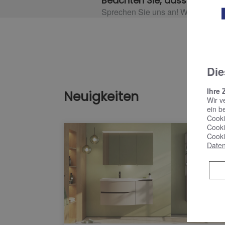
Beachten Sie, dass es event
Sprechen Sie uns an! Wir informier
Die
Ihre 
Neuigkeiten
Wir v
ein b
Cooki
Cooki
Cooki
Daten